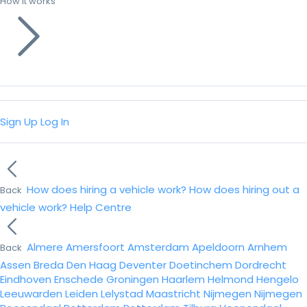
How it works
Sign Up
Log In
How does hiring a vehicle work?
How does hiring out a
Back
vehicle work?
Help Centre
Almere
Amersfoort
Amsterdam
Apeldoorn
Arnhem
Back
Assen
Breda
Den Haag
Deventer
Doetinchem
Dordrecht
Eindhoven
Enschede
Groningen
Haarlem
Helmond
Hengelo
Leeuwarden
Leiden
Lelystad
Maastricht
Nijmegen
Nijmegen